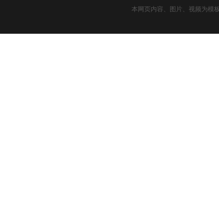
本网页内容、图片、视频为模