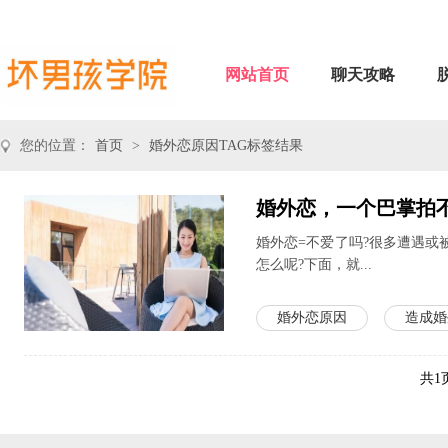
网站首页
聊天攻略
您的位置：
首页
>
婚外恋原因TAG标签结果
婚外恋，一个巴掌拍
婚外恋=不爱了吗?很多遭遇
怎么呢?下面，就...
婚外恋原因
造成婚
共1