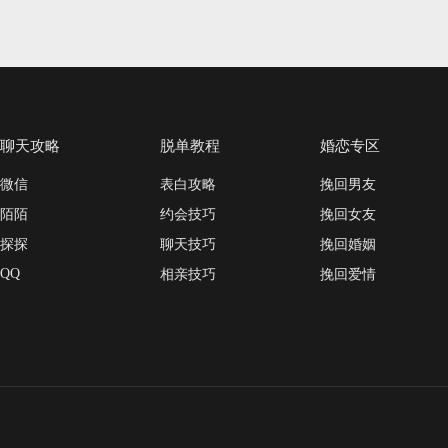
聊天攻略
脱单教程
婚恋专区
微信
表白攻略
挽回男友
陌陌
约会技巧
挽回女友
探探
聊天技巧
挽回婚姻
QQ
相亲技巧
挽回爱情