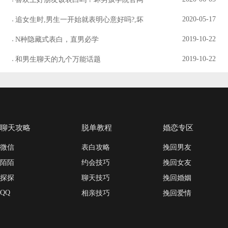
2020-05-17
追女生时,男生一开始就表明心意好吗?,坏
2019-10-22
N种隐藏式表白，直男必学
2019-10-22
和男生聊天的九个万能话题
聊天攻略
脱单教程
婚恋专区
微信
表白攻略
挽回男友
陌陌
约会技巧
挽回女友
探探
聊天技巧
挽回婚姻
QQ
相亲技巧
挽回爱情