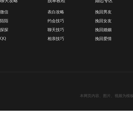
聊天攻略
脱单教程
婚恋专区
微信
表白攻略
挽回男友
陌陌
约会技巧
挽回女友
探探
聊天技巧
挽回婚姻
QQ
相亲技巧
挽回爱情
本网页内容、图片、视频为模